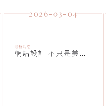
2026-03-04
最新消息
網站設計 不只是美
感，而是商業策略